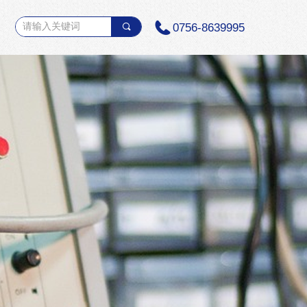
0756-8639995
끠